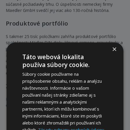
súčasné požiadavky trhu. O úspešnosti nemeckej firmy
Maedler GmbH svedčí jej viac ako 130-ročná história.
Produktové portfólio
S takmer 25 tisíc položkami zahŕňa produktové portfólio
spoločnosti Mädler DIN diely, klinové remene, prevodovky a
×
prevodové motory, ložiskové telesá, kardanové kĺby,
závitové tyče, lineárne guličkové výsuvy, strojné elementy,
Táto webová lokalita
čelné ozubené kolesá a množstvo ďalších strojárenských
používa súbory cookie.
komponentov. Tieto produkty sú pre slovenských klientov
dostupné v eshope www.components.sk
Súbory cookie používame na
prispôsobenie obsahu, reklám a analýzu
Záruka kvality
návštevnosti. Informácie o vašom
používaní našej stránky zdieľame aj s
Produkty Mädler a pocesy manažmentu kvality sú
našimi reklamnými a analytickými
certifikované nemeckými štandardami ISO 9001:2008.
partnermi, ktorí ich môžu kombinovať s
inými informáciami, ktoré ste im poskytli
alebo ktoré zhromaždili pri používaní ich
služieb.
Zásady ochrany osobných údajov