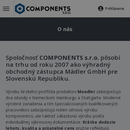
Prihlásenie
O nás
Spoločnosť
COMPONENTS s.r.o.
pôsobí
na trhu od roku 2007 ako výhradný
obchodný zástupca Mädler GmbH pre
Slovenskú Republiku.
Výrobu širokého portfólia produktov
Maedler
zabezpečujú
dva závody v Nemeckom Hamburgu a Stuttgarte. Moderné
výrobné zariadenia a tím špecializovaných kvalifikovaných
pracovníkov zabezpečujú nielen sériovú výrobu
komponentov, ale taktiež zákazkovú výrobu podľa
individuálnej výkresovej dokumentácie.
Krátke dodacie
lehoty, kvalita a prijateľné ceny
pružne reflektujú