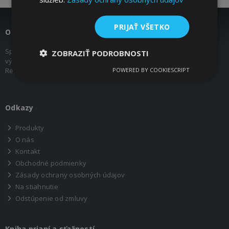
PRIJAŤ VŠETKO
O nás
Spoločnosť COMPONENTS s.r.o. pôsobí na trhu od roku 2007 ako
ZOBRAZIŤ PODROBNOSTI
výhradný obchodný zástupca Mädler GmbH pre Slovenskú
POWERED BY COOKIESCRIPT
Republiku.
Odkazy
Produkty
O nás
Kontakt
Obchodné podmienky
Zásady ochrany osobných údajov
Na stiahnutie
Odstúpenie od zmluvy
Kniha prianí a sťažností