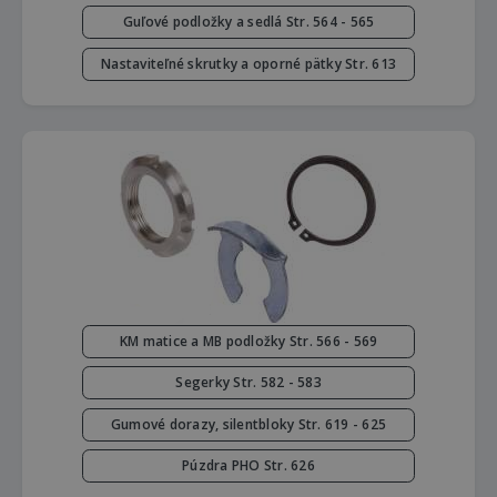
Guľové podložky a sedlá Str. 564 - 565
Nastaviteľné skrutky a oporné pätky Str. 613
KM matice a MB podložky Str. 566 - 569
Segerky Str. 582 - 583
Gumové dorazy, silentbloky Str. 619 - 625
Púzdra PHO Str. 626