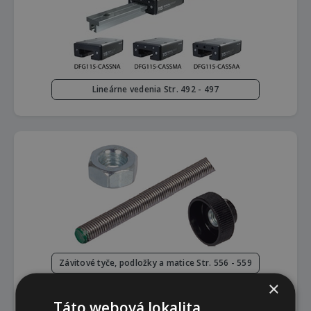
Lineárne vedenia Str. 492 - 497
Závitové tyče, podložky a matice Str. 556 - 559
×
Ryhované matice, oká DIN 444 Str. 560 - 564
Táto webová lokalita