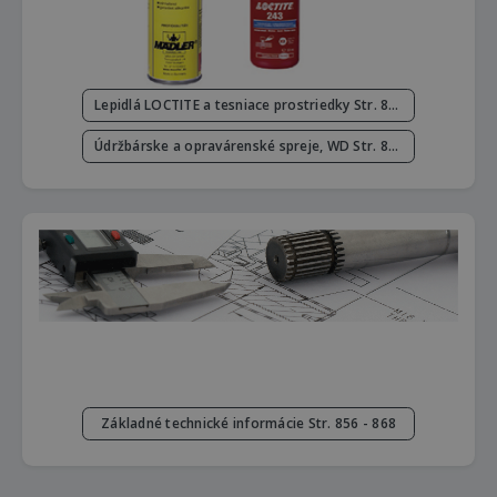
Lepidlá LOCTITE a tesniace prostriedky Str. 849 - 852
Údržbárske a opravárenské spreje, WD Str. 853
Základné technické informácie Str. 856 - 868