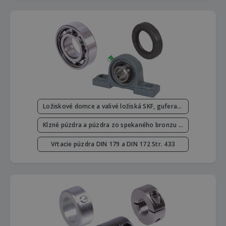
Ložiskové domce a valivé ložiská SKF, gufera Str. 398 - 426
Klzné púzdra a púzdra zo spekaného bronzu Str. 427 - 432
Vŕtacie púzdra DIN 179 a DIN 172 Str. 433