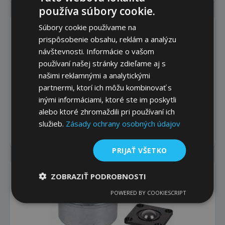
používa súbory cookie.
Súbory cookie používame na
prispôsobenie obsahu, reklám a analýzu
návštevnosti. Informácie o vašom
používaní našej stránky zdieľame aj s
našimi reklamnými a analytickými
partnermi, ktorí ich môžu kombinovať s
inými informáciami, ktoré ste im poskytli
Prítlačné skrutky Str. 587 - 591
alebo ktoré zhromaždili pri používaní ich
služieb.
Zásady ochrany osobných údajov
Pružinové piestiky Str. 657 - 661
PRIJAŤ VŠETKO
ZOBRAZIŤ PODROBNOSTI
POWERED BY COOKIESCRIPT