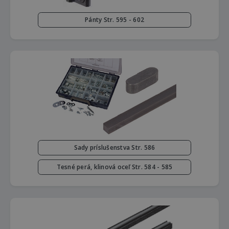
Pánty Str. 595 - 602
Sady príslušenstva Str. 586
Tesné perá, klinová oceľ Str. 584 - 585