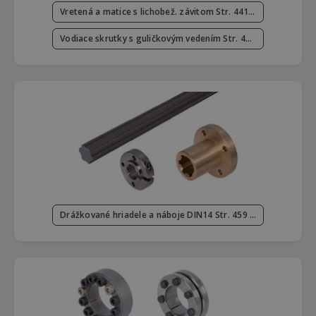
Vretená a matice s lichobež. závitom Str. 441 - 453
Vodiace skrutky s guličkovým vedením Str. 454 - 458
Drážkované hriadele a náboje DIN14 Str. 459 - 462