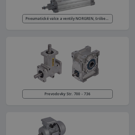
Pneumatické valce a ventily NORGREN, šróbenia, hadice Str. 809 - 847
Prevodovky Str. 700 - 736