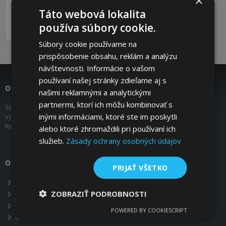
×
Táto webová lokalita
Gumové silentbloky, tlmiče,
používa súbory cookie.
nohy
Súbory cookie používame na
prispôsobenie obsahu, reklám a analýzu
návštevnosti. Informácie o vašom
používaní našej stránky zdieľame aj s
O nás
našimi reklamnými a analytickými
partnermi, ktorí ich môžu kombinovať s
Spoločnosť COMPONENTS s.r.o. pôsobí na trhu od roku 2007 ako
inými informáciami, ktoré ste im poskytli
výhradný obchodný zástupca Mädler GmbH pre Slovenskú
Republiku.
alebo ktoré zhromaždili pri používaní ich
služieb.
Zásady ochrany osobných údajov
Odkazy
PRIJAŤ VŠETKO
Produkty
ZOBRAZIŤ PODROBNOSTI
O nás
Kontakt
POWERED BY COOKIESCRIPT
Obchodné podmienky