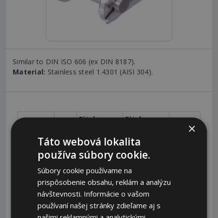
Similar to DIN ISO 606 (ex DIN 8187).
Material:
Stainless steel 1.4301 (AISI 304).
Pitch p x
Pitch p x
×
DIN /
Inner
Inner
Táto webová lokalita
ISO-
Width b
Width b1
Weight
SKU
Nr.
[mm]
[in.]
[g]
používa súbory cookie.
10199003
06 B-
9,525 x 5,72
3/8 x 7/32
4
Súbory cookie používame na
1
prispôsobenie obsahu, reklám a analýzu
10599003
08 B-
12,7 x 7,75
1/2 x 5/16
7
návštevnosti. Informácie o vašom
1
používaní našej stránky zdieľame aj s
10699003
10 B-
15,875 x
5/8 x 3/8
13
našimi reklamnými a analytickými