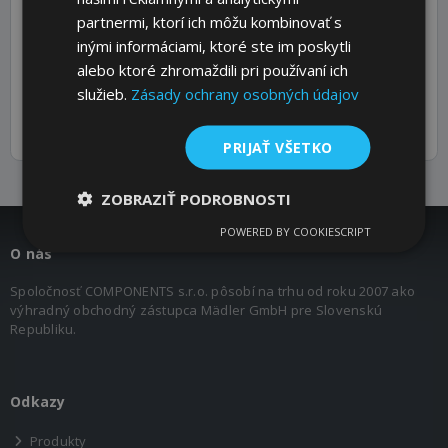
1
9,65
partnermi, ktorí ich môžu kombinovať s
10799003
12 B-
19,05 x
3/4 x 7/16
14
inými informáciami, ktoré ste im poskytli
1
11,68
alebo ktoré zhromaždili pri používaní ich
10899003
služieb.
16 B-
Zásady ochrany osobných údajov
25,4 x 17,02
1" x 17,02
65
1
mm
PRIJAŤ VŠETKO
ZOBRAZIŤ PODROBNOSTI
POWERED BY COOKIESCRIPT
O nás
Spoločnosť COMPONENTS s.r.o. pôsobí na trhu od roku 2007 ako
výhradný obchodný zástupca Mädler GmbH pre Slovenskú
Republiku.
Odkazy
Produkty