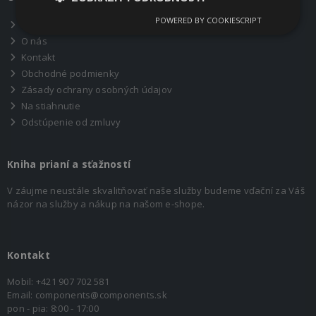
POWERED BY COOKIESCRIPT
Produkty
O nás
Kontakt
Obchodné podmienky
Zásady ochrany osobných údajov
Na stiahnutie
Odstúpenie od zmluvy
Kniha prianí a sťažností
V záujme neustále skvalitňovať naše služby budeme vďační za Váš
názor na služby a nákup na našom e-shope.
Kontakt
Mobil:
+421 907 702 581
Email:
components@components.sk
pon - pia: 8:00 - 17:00