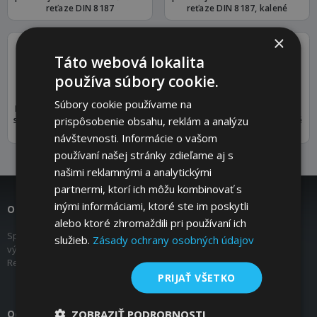
reťaze DIN 8187
reťaze DIN 8187, kalené
×
Táto webová lokalita
používa súbory cookie.
Súbory cookie používame na
Dvojité ozubené kolesá ZRENG
Dvojité ozubené kolesá ZRET
prispôsobenie obsahu, reklám a analýzu
s nábojom pre dve jednoradové
pre dve jednoradové valčekové
valčekové reťaze
reťaze, pre kužeľové puzdro
návštevnosti. Informácie o vašom
používaní našej stránky zdieľame aj s
našimi reklamnými a analytickými
partnermi, ktorí ich môžu kombinovať s
inými informáciami, ktoré ste im poskytli
O nás
alebo ktoré zhromaždili pri používaní ich
Spoločnosť COMPONENTS s.r.o. pôsobí na trhu od roku 2007 ako
služieb.
Zásady ochrany osobných údajov
výhradný obchodný zástupca Mädler GmbH pre Slovenskú
Republiku.
PRIJAŤ VŠETKO
ZOBRAZIŤ PODROBNOSTI
Odkazy