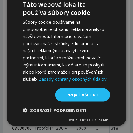
Táto webová lokalita
Volume
E
A
B
používa súbory cookie.
SKU
Article
Voltage
[ccm]
[Inch]
[mm]
[m
68030100
Tropföler
230 V
140
G
163
65
Súbory cookie používame na
AC
1/2"
prispôsobenie obsahu, reklám a analýzu
návštevnosti. Informácie o vašom
68030200
Tropföler
230 V
200
G
187
85
používaní našej stránky zdieľame aj s
AC
1/2"
našimi reklamnými a analytickými
partnermi, ktorí ich môžu kombinovať s
68030400
Tropföler
230 V
500
G
219
111
inými informáciami, ktoré ste im poskytli
AC
1/2"
alebo ktoré zhromaždili pri používaní ich
služieb.
Zásady ochrany osobných údajov
68030500
Tropföler
230 V
1000
G
245
137
AC
1/2"
PRIJAŤ VŠETKO
68030600
Tropföler
230 V
2000
G
278
173
ZOBRAZIŤ PODROBNOSTI
AC
1/2"
POWERED BY COOKIESCRIPT
68030700
Tropföler
230 V
3000
G
318
209