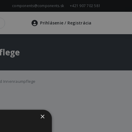
components@components.sk
+421 907 702 581
Prihlásenie
/ Registrácia
flege
nd Innenraumpflege
×