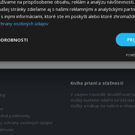
užívame na prispôsobenie obsahu, reklám a analýzu návštevnosti.
ger
ašej stránky zdieľame aj s našimi reklamnými a analytickými partne
 inými informáciami, ktoré ste im poskytli alebo ktoré zhromaždili
chrany osobných údajov
ODROBNOSTI
PRI
POWE
Kniha prianí a sťažností
V záujme neustále skvalitňovať n
kty
služby budeme vďační za Váš náz
služby a nákup na našom e-shope
kt
dné podmienky
y ochrany osobných údajov
ahnutie