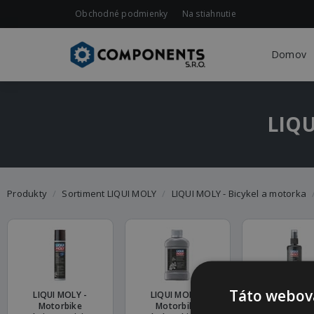
Obchodné podmienky
Na stiahnutie
Domov
LIQU
Produkty
Sortiment LIQUI MOLY
LIQUI MOLY - Bicykel a motorka
Táto webová
LIQUI MOLY -
LIQUI MOLY -
LIQUI MOLY
Motorbike
Motorbike
Motorbik