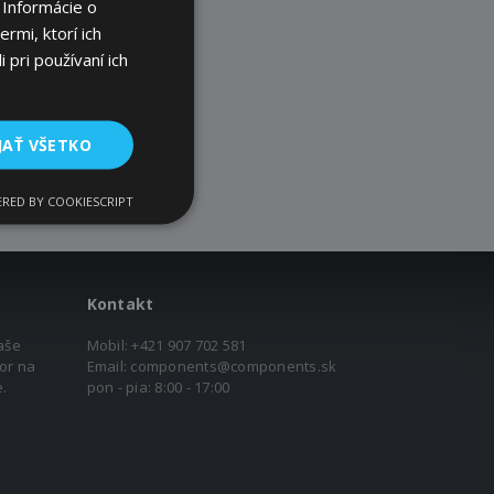
 Informácie o
rmi, ktorí ich
 pri používaní ich
JAŤ VŠETKO
RED BY COOKIESCRIPT
Kontakt
aše
Mobil:
+421 907 702 581
or na
Email:
components@components.sk
.
pon - pia: 8:00 - 17:00