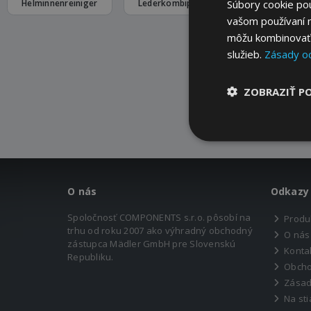
Súbory cookie po
Helminnenreiniger
Lederkombipflege
Visierreini
vašom používaní n
môžu kombinovať s
služieb.
Zásady o
ZOBRAZIŤ P
O nás
Odkazy
Spoločnosť COMPONENTS s.r.o. pôsobí na
Produ
trhu od roku 2007 ako výhradný obchodný
O nás
zástupca Mädler GmbH pre Slovenskú
Konta
Republiku.
Obcho
Zásad
Na sti