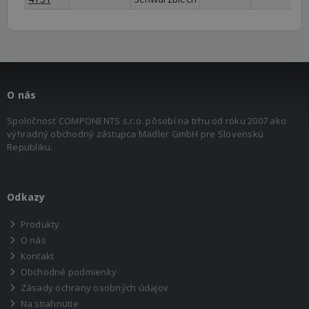
O nás
Spoločnosť COMPONENTS s.r.o. pôsobí na trhu od roku 2007 ako
výhradný obchodný zástupca Mädler GmbH pre Slovenskú
Republiku.
Odkazy
Produkty
O nás
Kontakt
Obchodné podmienky
Zásady ochrany osobných údajov
Na stiahnutie