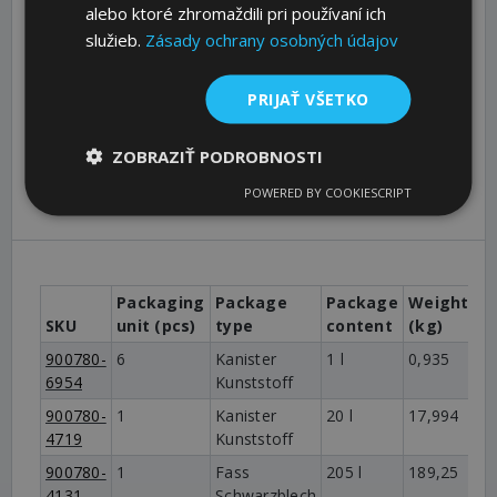
alebo ktoré zhromaždili pri používaní ich
ermöglicht.
služieb.
Zásady ochrany osobných údajov
PRIJAŤ VŠETKO
Alterungsbeständiges Hydrauliköl mit erhöhtem
Korrosionsschutz und EP-Eigenschaften. Hoher
Verschleißschutz.
ZOBRAZIŤ PODROBNOSTI
POWERED BY COOKIESCRIPT
EUH210 Sicherheitsdatenblatt auf Anfrage erhältlich.
Packaging
Package
Package
Weight
SKU
unit (pcs)
type
content
(kg)
900780-
6
Kanister
1 l
0,935
6954
Kunststoff
900780-
1
Kanister
20 l
17,994
4719
Kunststoff
900780-
1
Fass
205 l
189,25
4131
Schwarzblech