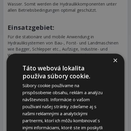
Wasser. Somit werden die Hydraulikkomponenten unter
allen Betriebsbedingungen optimal geschützt.
Einsatzgebiet:
Für die stationäre und mobile Anwendung in
Hydrauliksystemen von Bau-, Forst- und Landmaschinen
wie Bagger, Schlepper etc., Aufzüge, Industrie- und
Werkzeugmaschinen, Holzspalter, Hebebühnen und
×
Pressen usw. Durch die gute Materialverträglichkeit kann
Táto webová lokalita
dieses LIQUI MOLY Hydrauliköl in den meist verwendeten
Pumpensystemen in Hydraulikanlagen eingesetzt werden.
používa súbory cookie.
Des Weiteren kann dieses Hydrauliköl mit allen
Súbory cookie používame na
mineralölverträglichen Dichtungsmaterialien und
Farbanstrichen verwendet werden.
prispôsobenie obsahu, reklám a analýzu
návštevnosti. Informácie o vašom
používaní našej stránky zdieľame aj s
Anwendung:
našimi reklamnými a analytickými
Die Spezifikationen und Vorschriften der Aggregat- bzw.
partnermi, ktorí ich môžu kombinovať s
Fahrzeughersteller sind zu beachten. Die optimale
inými informáciami, ktoré ste im poskytli
Wirksamkeit wird nur bei unvermischtem Einsatz