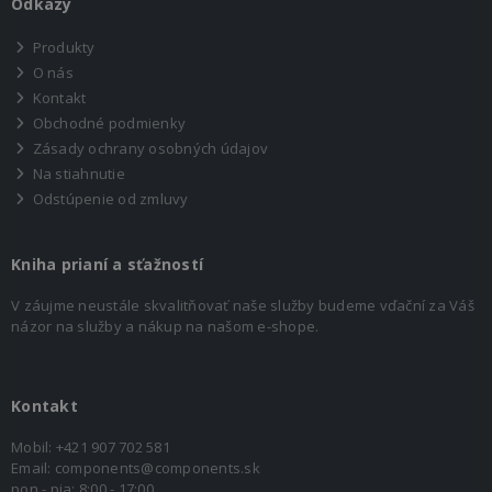
Odkazy
Produkty
O nás
Kontakt
Obchodné podmienky
Zásady ochrany osobných údajov
Na stiahnutie
Odstúpenie od zmluvy
Kniha prianí a sťažností
V záujme neustále skvalitňovať naše služby budeme vďační za Váš
názor na služby a nákup na našom e-shope.
Kontakt
Mobil:
+421 907 702 581
Email:
components@components.sk
pon - pia: 8:00 - 17:00