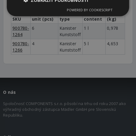
POWERED BY COOKIESCRIPT
Packaging
Package
Package
Weight
SKU
unit (pcs)
type
content
(kg)
900780-
6
Kanister
1 l
0,978
1264
Kunststoff
900780-
4
Kanister
5 l
4,653
1266
Kunststoff
O nás
Spoločnosť COMPONENTS s.r.o. pôsobí na trhu od roku 2007 ako
výhradný obchodný zástupca Mädler GmbH pre Slovenskú
Republiku.