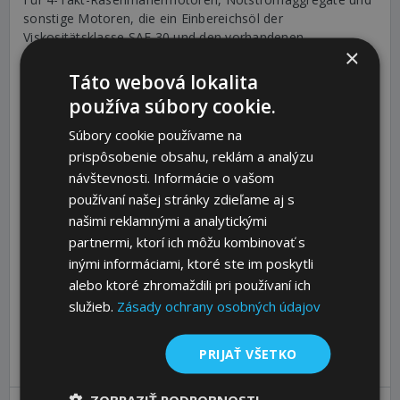
sonstige Motoren, die ein Einbereichsöl der
Viskositätsklasse SAE 30 und den vorhandenen
×
Spezifikationen fordern.
Táto webová lokalita
používa súbory cookie.
Anwendung:
Súbory cookie používame na
Die Spezifikationen und Vorschriften der Aggregat- bzw.
Gerätehersteller sind zu beachten.
prispôsobenie obsahu, reklám a analýzu
návštevnosti. Informácie o vašom
používaní našej stránky zdieľame aj s
Für optimale Schmierung und Motorsauberkeit.
našimi reklamnými a analytickými
Hochwertiges Motoröl für 4-Takt-Rasenmäher. Sorgt für
partnermi, ktorí ich môžu kombinovať s
erstklassige Schmierung, maximale Motorsauberkeit,
hervorragenden Verschleiß- und Korrosionsschutz und
inými informáciami, ktoré ste im poskytli
eine lange Lebensdauer des Rasenmähermotors. Auch für
alebo ktoré zhromaždili pri používaní ich
Notstromaggregate geeignet. Herstellervorschriften
služieb.
Zásady ochrany osobných údajov
beachten!
EUH210 Sicherheitsdatenblatt auf Anfrage erhältlich.
PRIJAŤ VŠETKO
ZOBRAZIŤ PODROBNOSTI