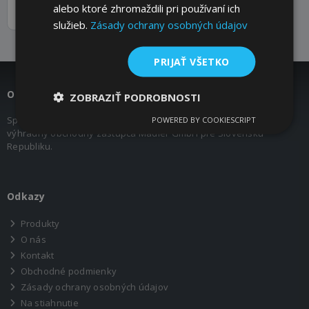
alebo ktoré zhromaždili pri používaní ich
MEGUIN - Motorové oleje 5W-
(ostatné)
služieb.
Zásady ochrany osobných údajov
PRIJAŤ VŠETKO
O nás
ZOBRAZIŤ PODROBNOSTI
Spoločnosť COMPONENTS s.r.o. pôsobí na trhu od roku 2007 ako
POWERED BY COOKIESCRIPT
výhradný obchodný zástupca Mädler GmbH pre Slovenskú
Republiku.
Odkazy
Produkty
O nás
Kontakt
Obchodné podmienky
Zásady ochrany osobných údajov
Na stiahnutie