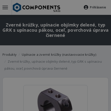
Prihlásenie
Zverné krúžky, upínacie objímky delené, typ
GRK s upínacou pákou, oceľ, povrchová úprava
čiernené
Produkty
Upínacie a zverné krúžky (nastavovacie krúžky)
Zverné krúžky, upínacie objímky delené, typ GRK s upínacou
pákou, oceľ, povrchová úprava čiernené