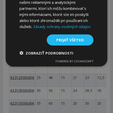
62311000GRK
10
28
9
12
14,5
8
M
našimi reklamnými a analytickými
partnermi, ktorí ich môžu kombinovať s
62311200GRK
12
30
11
13
15
8
M
inými informáciami, ktoré ste im poskytli
alebo ktoré zhromaždili pri používaní ich
62311500GRK
služieb.
Zásady ochrany osobných údajov
15
36
13
15
19,5
12
M
62311600GRK
16
38
13
16
20
13
M
PRIJAŤ VŠETKO
62312000GRK
20
42
15
18
21,5
14
M
ZOBRAZIŤ PODROBNOSTI
POWERED BY COOKIESCRIPT
62312200GRK
22
46
15
20
22,5
12
M
62312500GRK
25
48
15
21
23
12,5
M
62313000GRK
30
56
15
24
28,5
18
M
62313500GRK
35
60
15
26
30
20
M