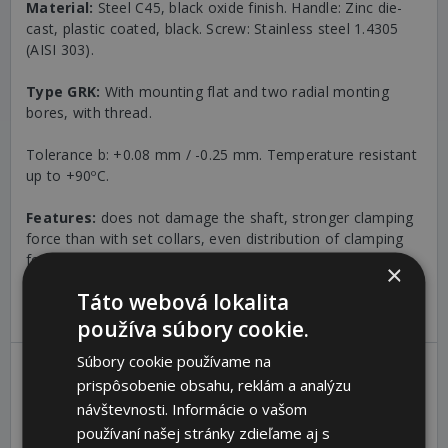
Material:
Steel C45, black oxide finish. Handle: Zinc die-
cast, plastic coated, black. Screw: Stainless steel 1.4305
(AISI 303).
Type GRK:
With mounting flat and two radial monting
bores, with thread.
Tolerance b: +0.08 mm / -0.25 mm. Temperature resistant
up to +90ºC.
Features:
does not damage the shaft, stronger clamping
force than with set collars, even distribution of clamping
forces, precise bores. The disengageable, adjustable
×
clamping lever enables an easy readjustment without
Táto webová lokalita
tools.
používa súbory cookie.
Súbory cookie používame na
prispôsobenie obsahu, reklám a analýzu
d1
d2
b
h
l
m
G
návštevnosti. Informácie o vašom
SKU
[mm]
[mm]
[mm]
[mm]
[mm]
[mm]
[
používaní našej stránky zdieľame aj s