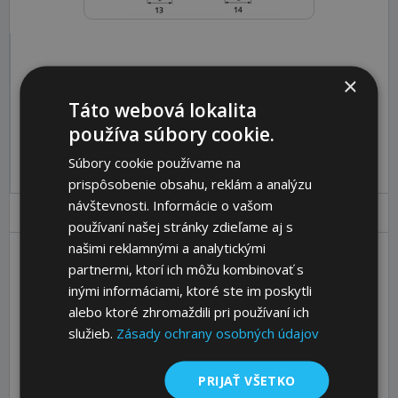
×
Katalóg:
Zobraziť
Objednávací kód:
151-A-1-170
Táto webová lokalita
používa súbory cookie.
Pre pridanie produktu do košíka sa prosím
prihláste
.
Súbory cookie používame na
prispôsobenie obsahu, reklám a analýzu
návštevnosti. Informácie o vašom
Parametre
Ceny
Popis
používaní našej stránky zdieľame aj s
našimi reklamnými a analytickými
partnermi, ktorí ich môžu kombinovať s
Qty of grooves
170
inými informáciami, ktoré ste im poskytli
Nominal Ø D1 [mm]
175,5
alebo ktoré zhromaždili pri používaní ich
služieb.
Zásady ochrany osobných údajov
Ø DA [mm]
1
Type
1610
PRIJAŤ VŠETKO
Bush [No.]
12 - 42