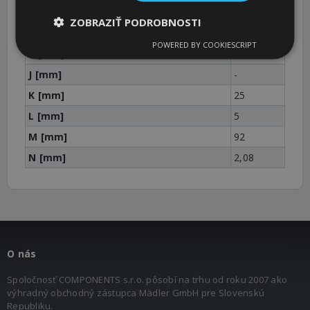
Shaft diameter range [mm]
-
ZOBRAZIŤ PODROBNOSTI
E [mm]
20
POWERED BY COOKIESCRIPT
h [mm]
-
J [mm]
-
K [mm]
25
L [mm]
5
M [mm]
92
N [mm]
2,08
O nás
Spoločnosť COMPONENTS s.r.o. pôsobí na trhu od roku 2007 ako
výhradný obchodný zástupca Mädler GmbH pre Slovenskú
Republiku.