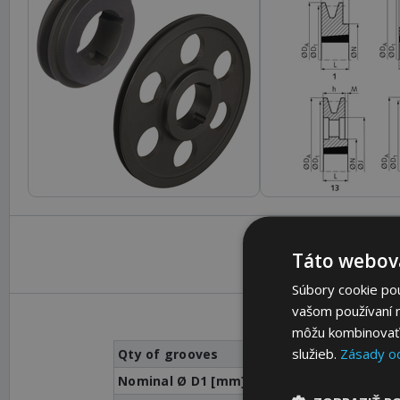
Táto webová
Súbory cookie po
vašom používaní n
môžu kombinovať s
služieb.
Zásady o
Qty of grooves
Nominal Ø D1 [mm]