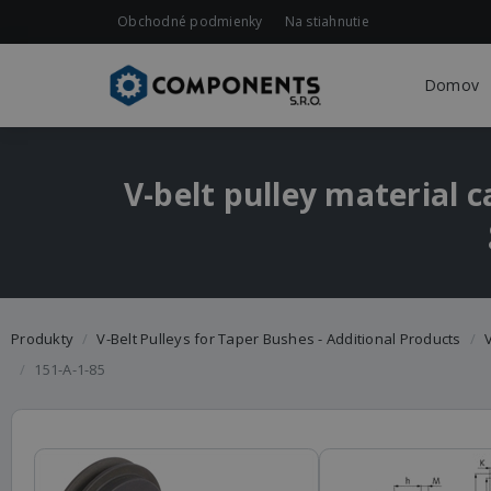
Obchodné podmienky
Na stiahnutie
Domov
V-belt pulley material c
Produkty
V-Belt Pulleys for Taper Bushes - Additional Products
V
151-A-1-85