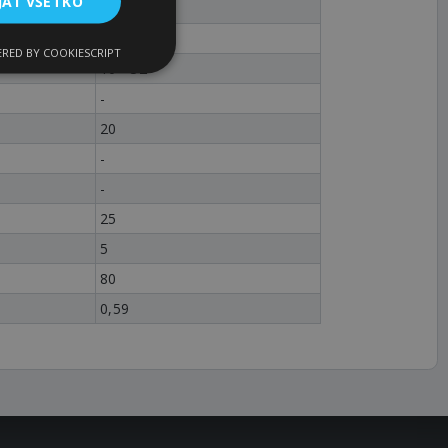
JAŤ VŠETKO
1
1210
RED BY COOKIESCRIPT
10 - 32
-
20
-
-
25
5
80
0,59