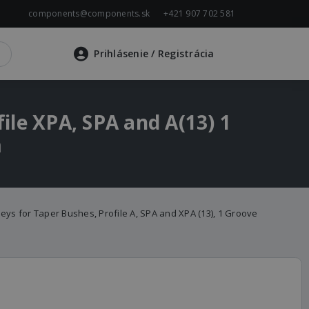
components@components.sk
+421 907 702 581
Prihlásenie
/ Registrácia
file XPA, SPA and A(13) 1
m
lleys for Taper Bushes, Profile A, SPA and XPA (13), 1 Groove