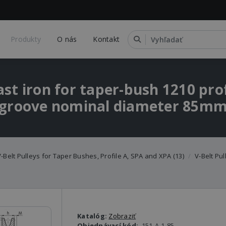
Produkty
O nás
Kontakt
ast iron for taper-bush 1210 pro
groove nominal diameter 85m
-Belt Pulleys for Taper Bushes, Profile A, SPA and XPA (13)
V-Belt Pu
Katalóg:
Zobraziť
Objednávací kód:
151-A-1-85