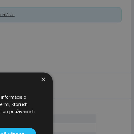
rihláste
.
×
 Informácie o
rmi, ktorí ich
 pri používaní ich
85 2)
90,5