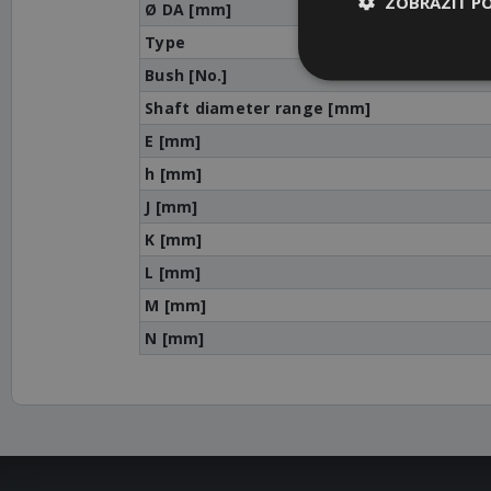
ZOBRAZIŤ P
Ø DA [mm]
Type
Bush [No.]
Shaft diameter range [mm]
E [mm]
h [mm]
J [mm]
K [mm]
L [mm]
M [mm]
N [mm]