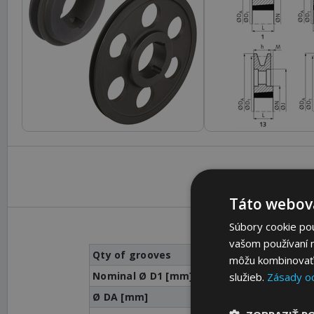
Táto webová
Súbory cookie po
vašom používaní n
Qty of grooves
môžu kombinovať s
Nominal Ø D1 [mm]
služieb.
Zásady o
Ø DA [mm]