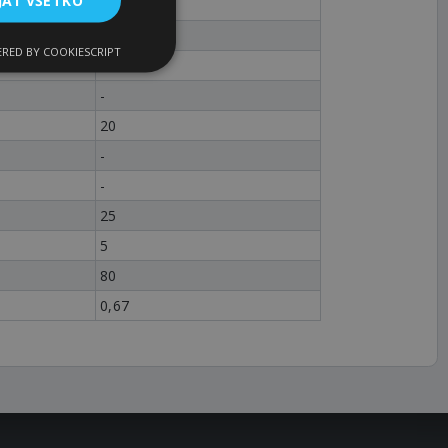
1
1210
RED BY COOKIESCRIPT
10 - 32
-
20
-
-
25
5
80
0,67