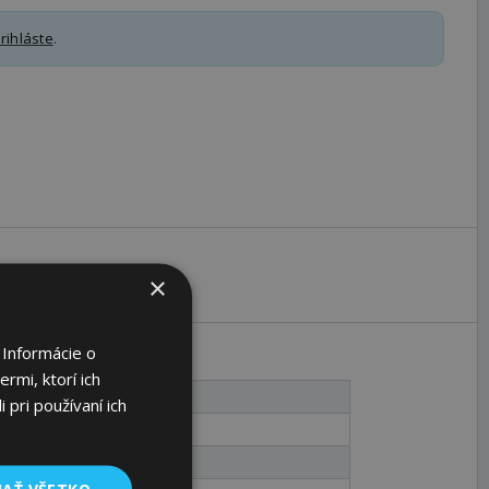
rihláste
.
×
 Informácie o
rmi, ktorí ich
1
 pri používaní ich
90
95,5
JAŤ VŠETKO