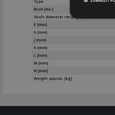
ZOBRAZIŤ P
Type
Bush [No.]
Shaft diameter range [mm]
E [mm]
h [mm]
J [mm]
K [mm]
L [mm]
M [mm]
N [mm]
Weight approx. [kg]