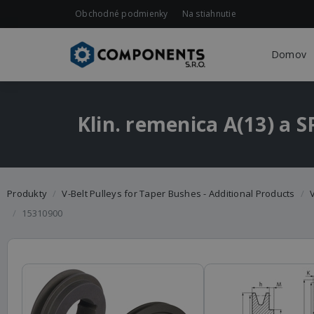
Obchodné podmienky
Na stiahnutie
Domov
Klin. remenica A(13) a 
Produkty
V-Belt Pulleys for Taper Bushes - Additional Products
V
15310900