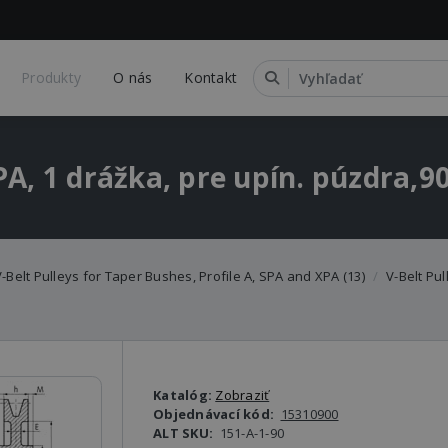
Produkty
O nás
Kontakt
SPA, 1 drážka, pre upín. púzdr
-Belt Pulleys for Taper Bushes, Profile A, SPA and XPA (13)
V-Belt Pu
Katalóg:
Zobraziť
Objednávací kód:
15310900
ALT SKU:
151-A-1-90