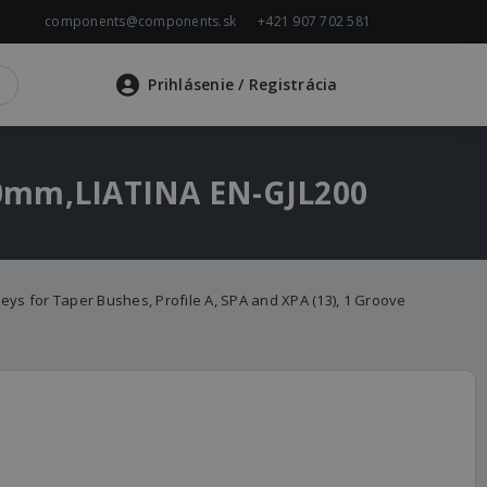
components@components.sk
+421 907 702 581
Prihlásenie
/ Registrácia
a,90mm,LIATINA EN-GJL200
lleys for Taper Bushes, Profile A, SPA and XPA (13), 1 Groove