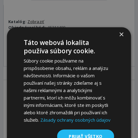
Katalóg:
Zobraziť
Objednávací kód:
15311400
×
ALT SKU:
151-A-1-140
Táto webová lokalita
Pre pridanie produktu do košíka sa prosím
prihláste
.
používa súbory cookie.
Súbory cookie používame na
prispôsobenie obsahu, reklám a analýzu
Parametre
Ceny
Popis
návštevnosti. Informácie o vašom
používaní našej stránky zdieľame aj s
našimi reklamnými a analytickými
Qty of grooves
1
partnermi, ktorí ich môžu kombinovať s
inými informáciami, ktoré ste im poskytli
Nominal Ø D1 [mm]
140
alebo ktoré zhromaždili pri používaní ich
Ø DA [mm]
145,5
služieb.
Zásady ochrany osobných údajov
Type
1
Bush [No.]
1610
PRIJAŤ VŠETKO