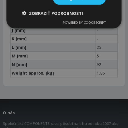
Shaft diameter range [mm]
12 - 42
ZOBRAZIŤ PODROBNOSTI
E [mm]
-
h [mm]
20
POWERED BY COOKIESCRIPT
J [mm]
-
K [mm]
-
L [mm]
25
M [mm]
5
N [mm]
92
Weight approx. [kg]
1,86
O nás
Spoločnosť COMPONENTS s.r.o. pôsobí na trhu od roku 2007 ako