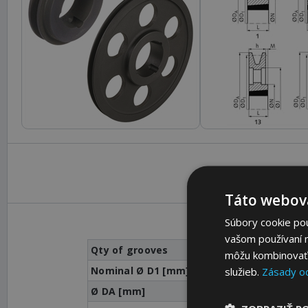
Táto webová
Súbory cookie po
vašom používaní n
Qty of grooves
môžu kombinovať s
Nominal Ø D1 [mm]
služieb.
Zásady o
Ø DA [mm]