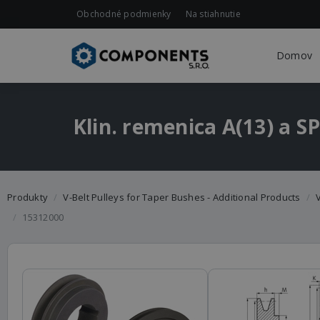
Obchodné podmienky
Na stiahnutie
Domov
Klin. remenica A(13) a 
Produkty
V-Belt Pulleys for Taper Bushes - Additional Products
V
15312000