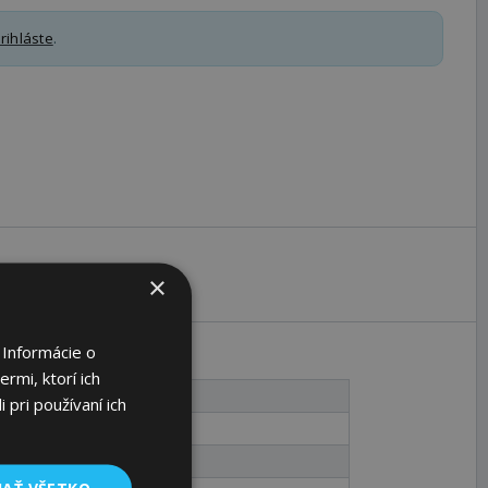
rihláste
.
×
 Informácie o
rmi, ktorí ich
1
 pri používaní ich
200
205,5
JAŤ VŠETKO