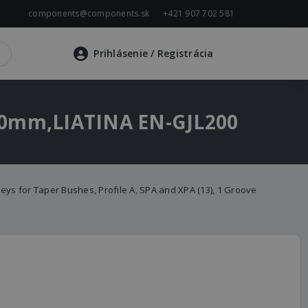
components@components.sk
+421 907 702 581
Prihlásenie
/ Registrácia
,200mm,LIATINA EN-GJL200
lleys for Taper Bushes, Profile A, SPA and XPA (13), 1 Groove