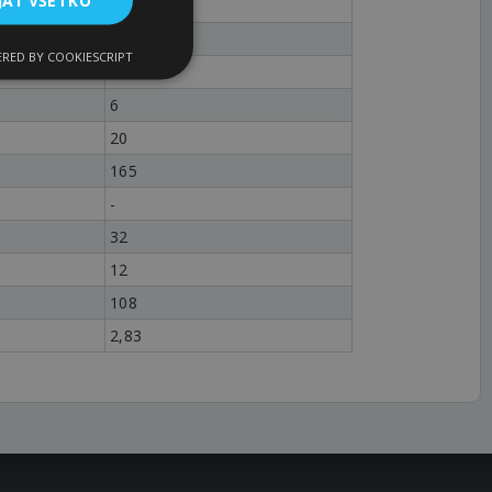
14
2012
RED BY COOKIESCRIPT
12 - 50
6
20
165
-
32
12
108
2,83