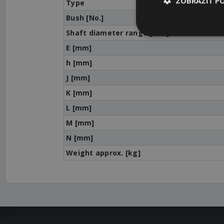
ZOBRAZIŤ P
Type
Bush [No.]
Shaft diameter range [mm]
E [mm]
h [mm]
J [mm]
K [mm]
L [mm]
M [mm]
N [mm]
Weight approx. [kg]