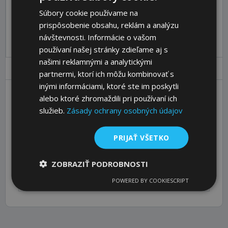
Objednávací kód:
16491200
Súbory cookie používame na
prispôsobenie obsahu, reklám a analýzu
Pre pridanie produktu do košíka sa prosím
prihláste
.
návštevnosti. Informácie o vašom
používaní našej stránky zdieľame aj s
našimi reklamnými a analytickými
Parametre
Ceny
Popis
partnermi, ktorí ich môžu kombinovať s
inými informáciami, ktoré ste im poskytli
alebo ktoré zhromaždili pri používaní ich
No. of Teeth
12
služieb.
Zásady ochrany osobných údajov
De [mm]
36,34
L1 [mm]
PRIJAŤ VŠETKO
140
L [mm]
140
ZOBRAZIŤ PODROBNOSTI
Weight [kg]
0,34
POWERED BY COOKIESCRIPT
Passende Bordscheibe [Artikel-Nr.]
16010208