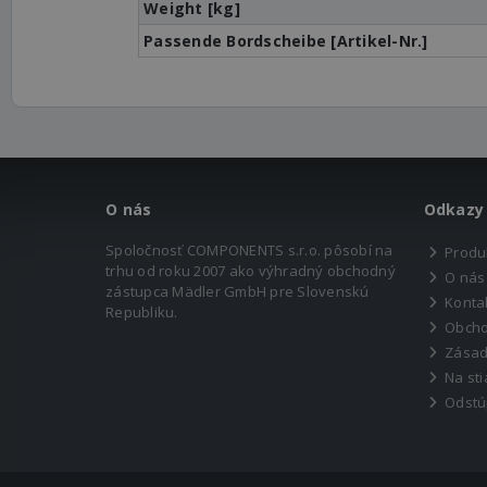
Weight [kg]
Passende Bordscheibe [Artikel-Nr.]
O nás
Odkazy
Spoločnosť COMPONENTS s.r.o. pôsobí na
Produ
trhu od roku 2007 ako výhradný obchodný
O nás
zástupca Mädler GmbH pre Slovenskú
Konta
Republiku.
Obcho
Zásad
Na sti
Odstú