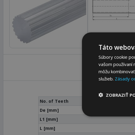
Táto webová
Súbory cookie po
vašom používaní n
môžu kombinovať s
služieb.
Zásady o
ZOBRAZIŤ P
No. of Teeth
De [mm]
L1 [mm]
L [mm]