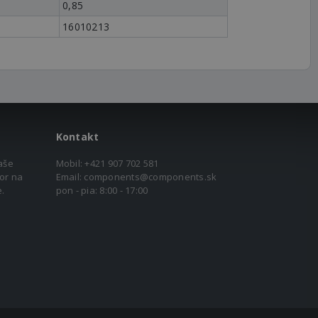
0,85
16010213
Kontakt
aše
Mobil:
+421 907 702 581
or na
Email:
components@components.sk
.
pon - pia: 8:00 - 17:00