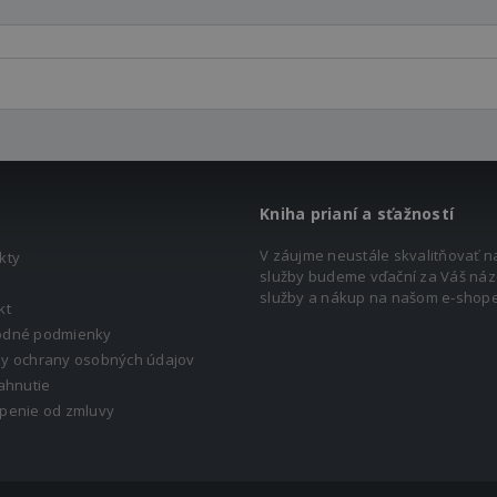
Kniha prianí a sťažností
V záujme neustále skvalitňovať n
kty
služby budeme vďační za Váš náz
služby a nákup na našom e-shope
kt
dné podmienky
y ochrany osobných údajov
ahnutie
penie od zmluvy