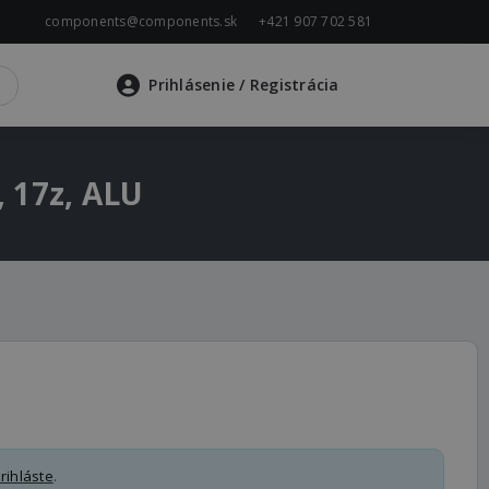
components@components.sk
+421 907 702 581
Prihlásenie
/ Registrácia
, 17z, ALU
rihláste
.