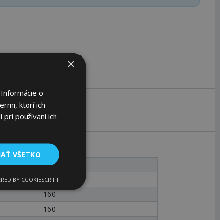
×
 Informácie o
rmi, ktorí ich
 pri používaní ich
JAŤ VŠETKO
17
52,25
RED BY COOKIESCRIPT
160
160