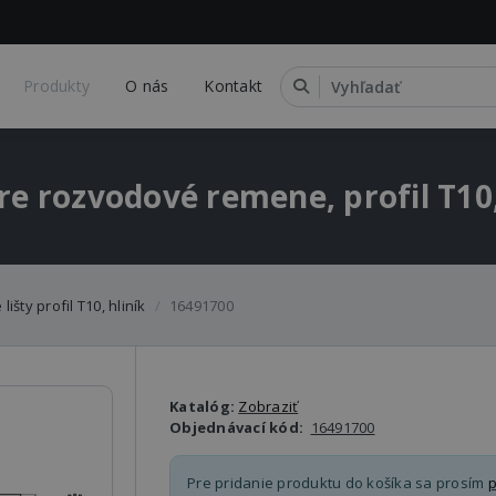
Produkty
O nás
Kontakt
re rozvodové remene, profil T10
išty profil T10, hliník
16491700
Katalóg:
Zobraziť
Objednávací kód:
16491700
Pre pridanie produktu do košíka sa prosím
p