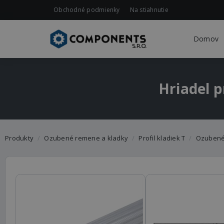
Obchodné podmienky
Na stiahnutie
Domov
Hriadel p
Produkty
Ozubené remene a kladky
Profil kladiek T
Ozubené l