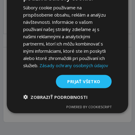
Objednávací kód:
16493400
Súbory cookie používame na
prispôsobenie obsahu, reklám a analýzu
Pre pridanie produktu do košíka sa prosím
prihláste
.
návštevnosti. Informácie o vašom
používaní našej stránky zdieľame aj s
našimi reklamnými a analytickými
Parametre
Ceny
Popis
partnermi, ktorí ich môžu kombinovať s
inými informáciami, ktoré ste im poskytli
alebo ktoré zhromaždili pri používaní ich
No. of Teeth
34
služieb.
Zásady ochrany osobných údajov
De [mm]
106,37
L1 [mm]
PRIJAŤ VŠETKO
160
L [mm]
160
ZOBRAZIŤ PODROBNOSTI
Weight [kg]
3,61
POWERED BY COOKIESCRIPT
Passende Bordscheibe [Artikel-Nr.]
16010323