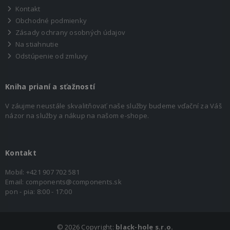
Kontakt
Obchodné podmienky
Zásady ochrany osobných údajov
Na stiahnutie
Odstúpenie od zmluvy
Kniha prianí a sťažností
V záujme neustále skvalitňovať naše služby budeme vďační za Váš
názor na služby a nákup na našom e-shope.
Kontakt
Mobil:
+421 907 702 581
Email:
components@components.sk
pon - pia: 8:00 - 17:00
©
2026 Copyright:
black-hole s.r.o.