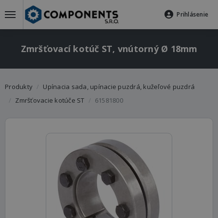
Prihlásenie
Zmršťovací kotúč ST, vnútorný Ø 18mm
Produkty
Upínacia sada, upínacie puzdrá, kužeľové puzdrá
Zmršťovacie kotúče ST
61581800