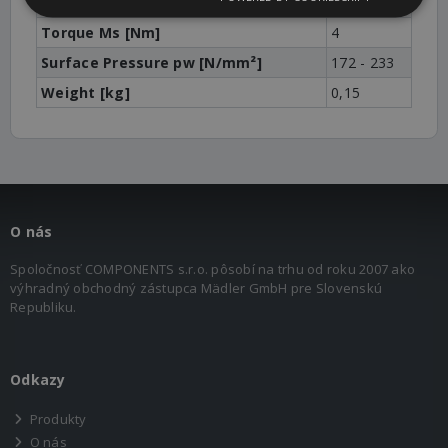
Typ]
16
Torque Ms [Nm]
4
Surface Pressure pw [N/mm²]
172 - 233
Weight [kg]
0,15
O nás
Spoločnosť COMPONENTS s.r.o. pôsobí na trhu od roku 2007 ako
výhradný obchodný zástupca Mädler GmbH pre Slovenskú
Republiku.
Odkazy
Produkty
O nás