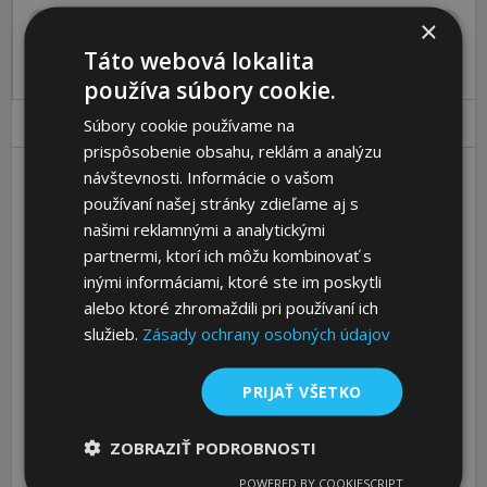
×
Pre pridanie produktu do košíka sa prosím
prihláste
.
Táto webová lokalita
používa súbory cookie.
Parametre
Ceny
Popis
Súbory cookie používame na
prispôsobenie obsahu, reklám a analýzu
návštevnosti. Informácie o vašom
používaní našej stránky zdieľame aj s
Inner Ø d [mm]
18
našimi reklamnými a analytickými
Shaft Ø dw [mm]
14 - 16
partnermi, ktorí ich môžu kombinovať s
Torque Mt [Nm]
85 - 130
inými informáciami, ktoré ste im poskytli
D [mm]
44
alebo ktoré zhromaždili pri používaní ich
služieb.
Zásady ochrany osobných údajov
L [mm]
17
L2 [mm]
20,5
PRIJAŤ VŠETKO
l [mm]
12
e [mm]
2,5
ZOBRAZIŤ PODROBNOSTI
Clamping Bolts DIN 931 - 10.9 [N. x
4 x M5 x
POWERED BY COOKIESCRIPT