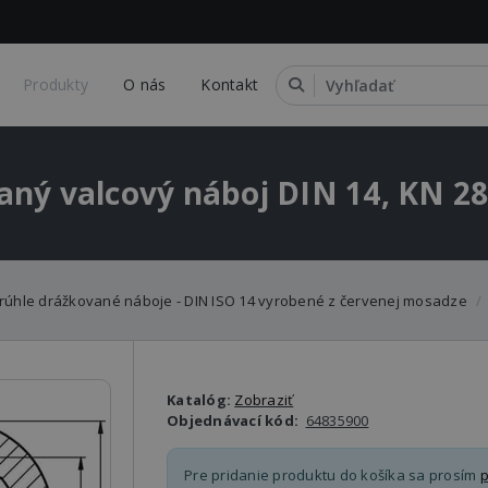
Produkty
O nás
Kontakt
ný valcový náboj DIN 14, KN 2
rúhle drážkované náboje - DIN ISO 14 vyrobené z červenej mosadze
Katalóg:
Zobraziť
Objednávací kód:
64835900
Pre pridanie produktu do košíka sa prosím
p