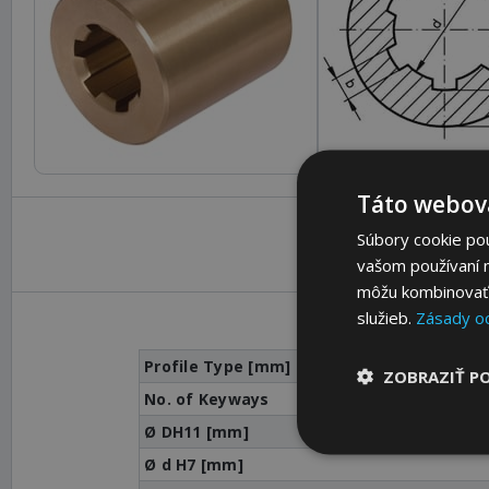
Táto webová
Súbory cookie po
vašom používaní n
môžu kombinovať s
služieb.
Zásady o
Profile Type [mm]
ZOBRAZIŤ P
No. of Keyways
Ø DH11 [mm]
Ø d H7 [mm]