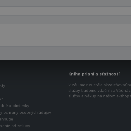
Kniha prianí a sťažností
V záujme neustále skvalitňovať n
kty
služby budeme vďační za Váš náz
služby a nákup na našom e-shope
kt
dné podmienky
y ochrany osobných údajov
ahnutie
penie od zmluvy