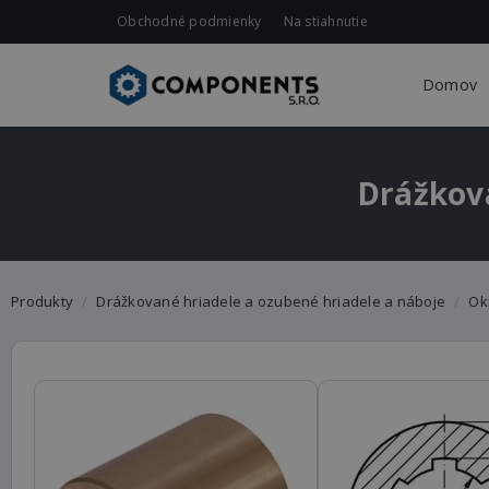
Obchodné podmienky
Na stiahnutie
Domov
Drážkova
Produkty
Drážkované hriadele a ozubené hriadele a náboje
Ok