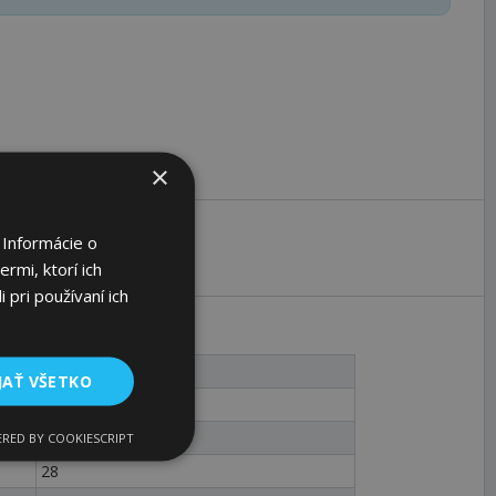
×
 Informácie o
rmi, ktorí ich
 pri používaní ich
KN 28 x 34
JAŤ VŠETKO
6
34
RED BY COOKIESCRIPT
28