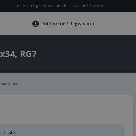
components@components.sk
+421 907 702 581
Prihlásenie
/ Registrácia
8x34, RG7
64835900
rihláste
.