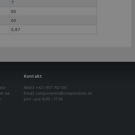
7
60
60
0,87
Kontakt
aše
Mobil:
+421 907 702 581
or na
Email:
components@components.sk
.
pon - pia: 8:00 - 17:00