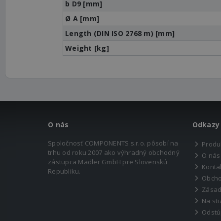
b D9 [mm]
Ø A [mm]
Length (DIN ISO 2768 m) [mm]
Weight [kg]
O nás
Odkazy
Spoločnosť COMPONENTS s.r.o. pôsobí na
Produ
trhu od roku 2007 ako výhradný obchodný
O nás
zástupca Mädler GmbH pre Slovenskú
Konta
Republiku.
Obcho
Zásad
Na sti
Odstú