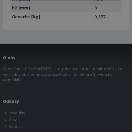
h2 [mm]
8
Gewicht [kg]
0,357
O nás
Spoločnosť COMPONENTS s.r.o. pôsobí na trhu od roku 2007 ako
výhradný obchodný zástupca Mädler GmbH pre Slovenskú
Republiku.
Odkazy
Produkty
O nás
Kontakt