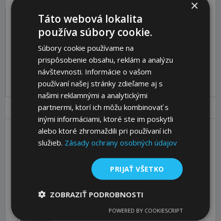
×
Táto webová lokalita
používa súbory cookie.
Katalóg:
Zobraziť
Objednávací kód:
65436730
Súbory cookie používame na
prispôsobenie obsahu, reklám a analýzu
Pre pridanie produktu do košíka sa prosím
prihláste
.
návštevnosti. Informácie o vašom
používaní našej stránky zdieľame aj s
našimi reklamnými a analytickými
partnermi, ktorí ich môžu kombinovať s
Parametre
Ceny
Popis
inými informáciami, ktoré ste im poskytli
alebo ktoré zhromaždili pri používaní ich
služieb.
Zásady ochrany osobných údajov
Größe Ø dw [mm]
30
Tragzahl [N]
2200
PRIJAŤ VŠETKO
Ø D [mm]
45
Ø D1 [mm]
55
ZOBRAZIŤ PODROBNOSTI
H [mm]
36,8
POWERED BY COOKIESCRIPT
h1 [mm]
13,8