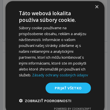
×
Katalóg:
Zobraziť
Táto webová lokalita
Objednávací kód:
65530600
používa súbory cookie.
Pre pridanie produktu do košíka sa prosím
prihláste
.
Súbory cookie používame na
prispôsobenie obsahu, reklám a analýzu
návštevnosti. Informácie o vašom
používaní našej stránky zdieľame aj s
Parametre
Ceny
Popis
našimi reklamnými a analytickými
partnermi, ktorí ich môžu kombinovať s
inými informáciami, ktoré ste im poskytli
Shape
A
alebo ktoré zhromaždili pri používaní ich
d1 [mm]
60
služieb.
Zásady ochrany osobných údajov
d2 [mm]
M12
l1 [mm]
98
PRIJAŤ VŠETKO
l2 [mm]
33
ZOBRAZIŤ PODROBNOSTI
l3 [mm]
24
POWERED BY COOKIESCRIPT
sw [mm]
14