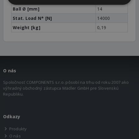
Ball Ø [mm]
14
Stat. Load N* [N]
14000
Weight [kg]
0,19
O nás
Spoločnosť COMPONENTS s.r.o. pôsobí na trhu od roku 2007 ako
výhradný obchodný zástupca Mädler GmbH pre Slovenskú
Republiku.
Odkazy
Produkty
O nás