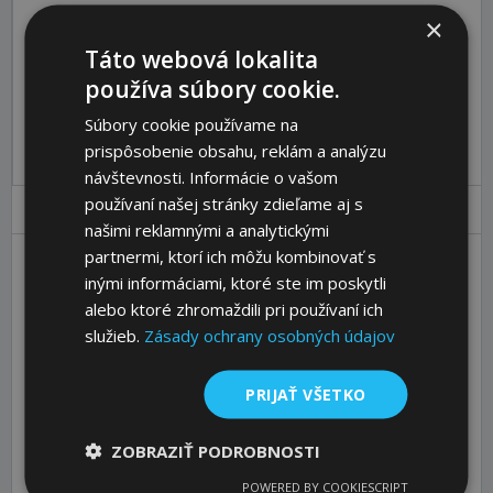
×
Katalóg:
Zobraziť
Táto webová lokalita
Objednávací kód:
65534500
používa súbory cookie.
Pre pridanie produktu do košíka sa prosím
prihláste
.
Súbory cookie používame na
prispôsobenie obsahu, reklám a analýzu
návštevnosti. Informácie o vašom
používaní našej stránky zdieľame aj s
Parametre
Ceny
Popis
našimi reklamnými a analytickými
partnermi, ktorí ich môžu kombinovať s
inými informáciami, ktoré ste im poskytli
Shape
AG
alebo ktoré zhromaždili pri používaní ich
d1 [mm]
80
služieb.
Zásady ochrany osobných údajov
d2 [mm]
M16
l1 [mm]
108
PRIJAŤ VŠETKO
l2 [mm]
33
ZOBRAZIŤ PODROBNOSTI
l3 [mm]
24
POWERED BY COOKIESCRIPT
sw [mm]
16