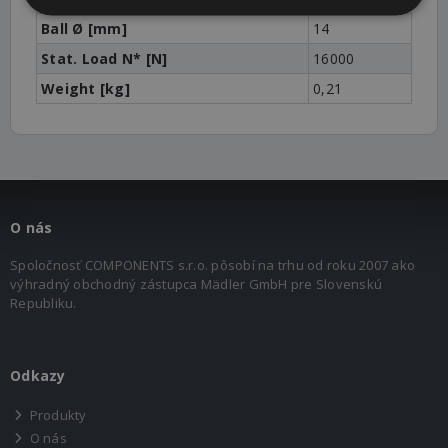
Ball Ø [mm]
14
Stat. Load N* [N]
16000
Weight [kg]
0,21
O nás
Spoločnosť COMPONENTS s.r.o. pôsobí na trhu od roku 2007 ako
výhradný obchodný zástupca Mädler GmbH pre Slovenskú
Republiku.
Odkazy
Produkty
O nás