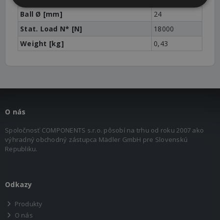
Ball Ø [mm]
24
Stat. Load N* [N]
18000
Weight [kg]
0,43
O nás
Spoločnosť COMPONENTS s.r.o. pôsobí na trhu od roku 2007 ako
výhradný obchodný zástupca Mädler GmbH pre Slovenskú
Republiku.
Odkazy
Produkty
O nás