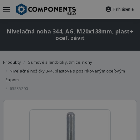
Prihlásenie
Nivelačná noha 344, AG, M20x138mm, plast+
oceľ. závit
Produkty
Gumové silentbloky, tlmiče, nohy
Nivelačné nožičky 344, plastové s pozinkovaným oceľovým
čapom
65535200