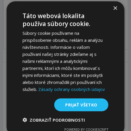
×
Katalóg:
Zobraziť
Táto webová lokalita
Objednávací kód:
65535200
používa súbory cookie.
Pre pridanie produktu do košíka sa prosím
prihláste
.
Súbory cookie používame na
prispôsobenie obsahu, reklám a analýzu
návštevnosti. Informácie o vašom
používaní našej stránky zdieľame aj s
Parametre
Ceny
Popis
našimi reklamnými a analytickými
partnermi, ktorí ich môžu kombinovať s
inými informáciami, ktoré ste im poskytli
Shape
AG
alebo ktoré zhromaždili pri používaní ich
d1 [mm]
80
služieb.
Zásady ochrany osobných údajov
d2 [mm]
M20
l1 [mm]
138
PRIJAŤ VŠETKO
l2 [mm]
43
ZOBRAZIŤ PODROBNOSTI
l3 [mm]
24
POWERED BY COOKIESCRIPT
sw [mm]
24