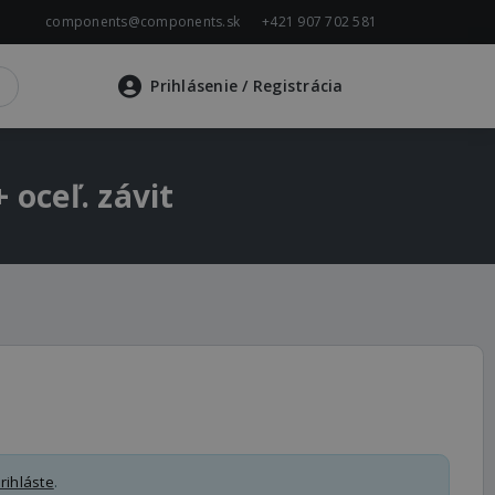
components@components.sk
+421 907 702 581
Prihlásenie
/ Registrácia
oceľ. závit
rihláste
.