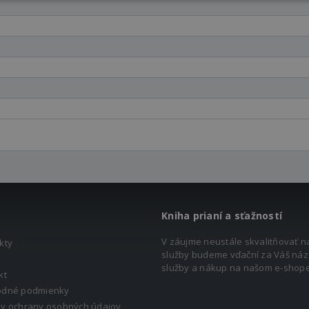
Kniha prianí a sťažností
V záujme neustále skvalitňovať n
kty
služby budeme vďační za Váš náz
služby a nákup na našom e-shope
kt
dné podmienky
y ochrany osobných údajov