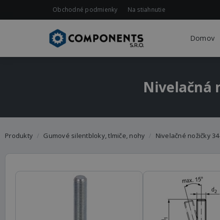
Obchodné podmienky
Na stiahnutie
Domov
Nivelačná 
Produkty
Gumové silentbloky, tlmiče, nohy
Nivelačné nožičky 3