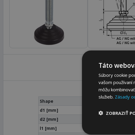
Táto webová
Súbory cookie po
vašom používaní n
môžu kombinovať s
služieb.
Zásady o
Shape
d1 [mm]
ZOBRAZIŤ P
d2 [mm]
l1 [mm]