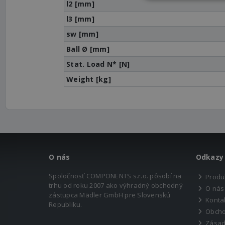
l2 [mm]
l3 [mm]
sw [mm]
Ball Ø [mm]
Stat. Load N* [N]
Weight [kg]
O nás
Odkazy
Spoločnosť COMPONENTS s.r.o. pôsobí na
Produ
trhu od roku 2007 ako výhradný obchodný
O nás
zástupca Mädler GmbH pre Slovenskú
Konta
Republiku.
Obcho
Zásad