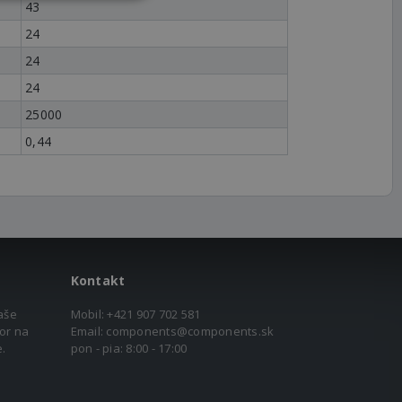
43
24
24
24
25000
0,44
Kontakt
aše
Mobil:
+421 907 702 581
or na
Email:
components@components.sk
.
pon - pia: 8:00 - 17:00