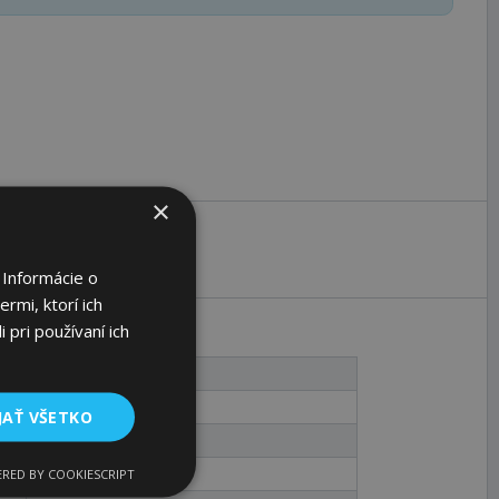
×
 Informácie o
rmi, ktorí ich
 pri používaní ich
AG
100
JAŤ VŠETKO
M20
98
RED BY COOKIESCRIPT