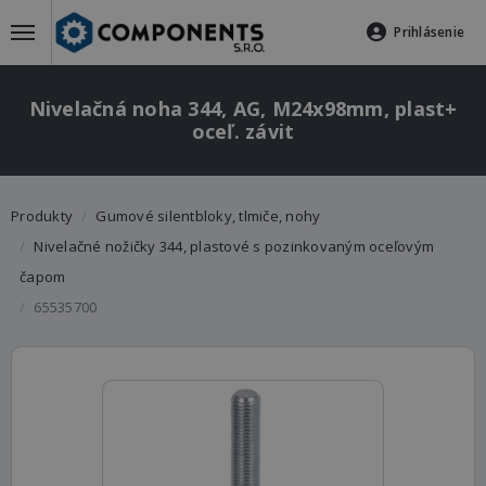
Prihlásenie
Nivelačná noha 344, AG, M24x98mm, plast+
oceľ. závit
Produkty
Gumové silentbloky, tlmiče, nohy
Nivelačné nožičky 344, plastové s pozinkovaným oceľovým
čapom
65535700