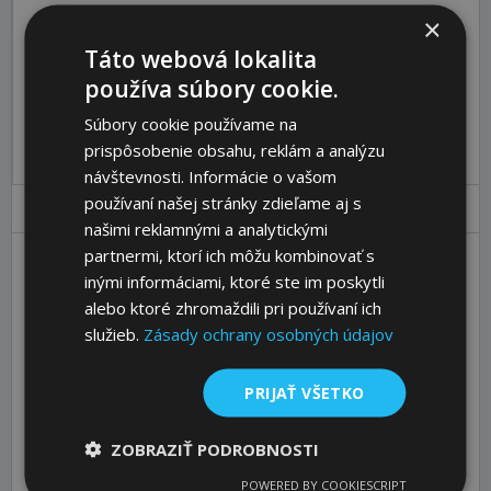
×
Katalóg:
Zobraziť
Táto webová lokalita
Objednávací kód:
65535700
používa súbory cookie.
Pre pridanie produktu do košíka sa prosím
prihláste
.
Súbory cookie používame na
prispôsobenie obsahu, reklám a analýzu
návštevnosti. Informácie o vašom
používaní našej stránky zdieľame aj s
Parametre
Ceny
Popis
našimi reklamnými a analytickými
partnermi, ktorí ich môžu kombinovať s
inými informáciami, ktoré ste im poskytli
Shape
AG
alebo ktoré zhromaždili pri používaní ich
d1 [mm]
100
služieb.
Zásady ochrany osobných údajov
d2 [mm]
M24
l1 [mm]
98
PRIJAŤ VŠETKO
l2 [mm]
43
ZOBRAZIŤ PODROBNOSTI
l3 [mm]
24
POWERED BY COOKIESCRIPT
sw [mm]
24