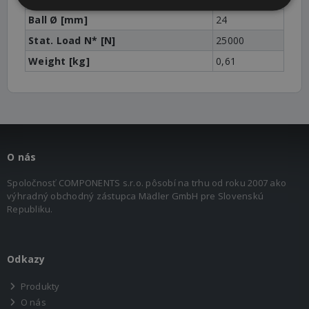
Ball Ø [mm]
24
Stat. Load N* [N]
25000
Weight [kg]
0,61
O nás
Spoločnosť COMPONENTS s.r.o. pôsobí na trhu od roku 2007 ako
výhradný obchodný zástupca Mädler GmbH pre Slovenskú
Republiku.
Odkazy
Produkty
O nás