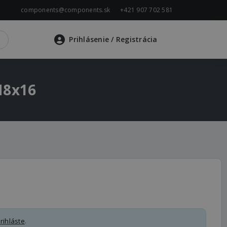
components@components.sk
+421 907 702 581
Prihlásenie
/ Registrácia
M8x16
rihláste
.