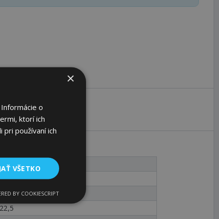
×
 Informácie o
rmi, ktorí ich
 pri používaní ich
46
JAŤ VŠETKO
M8
16
RED BY COOKIESCRIPT
22,5