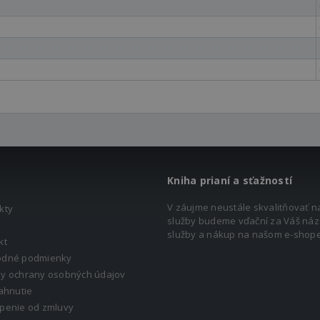
Kniha prianí a sťažností
V záujme neustále skvalitňovať n
kty
služby budeme vďační za Váš náz
služby a nákup na našom e-shope
kt
dné podmienky
y ochrany osobných údajov
ahnutie
penie od zmluvy