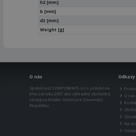
h2 [mm]
b [mm]
d3 [mm]
Weight [g]
O nás
Odkazy
Spoločnosť COMPONENTS s.r.o. pôsobí na
Produ
trhu od roku 2007 ako výhradný obchodný
O nás
zástupca Mädler GmbH pre Slovenskú
Konta
Republiku.
Obcho
Zásad
Na sti
Odstú