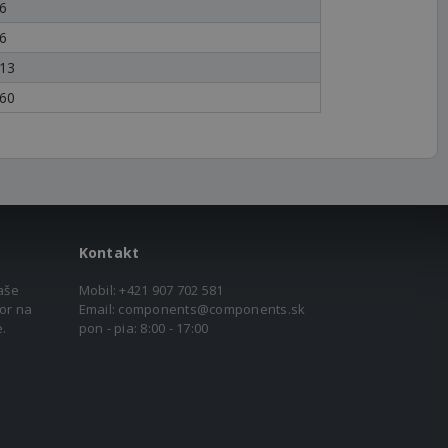
6
6
13
60
Kontakt
aše
Mobil:
+421 907 702 581
or na
Email:
components@components.sk
.
pon - pia: 8:00 - 17:00