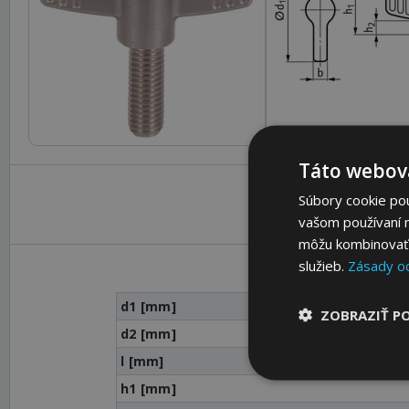
Táto webová
Súbory cookie po
vašom používaní n
môžu kombinovať s
služieb.
Zásady o
d1 [mm]
ZOBRAZIŤ P
d2 [mm]
l [mm]
h1 [mm]