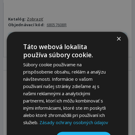
Katalóg:
Zobraziť
Objednávací kód:
68057608R
×
Pre pridanie produktu do košíka sa prosím
prihláste
.
Táto webová lokalita
používa súbory cookie.
Parametre
Ceny
Popis
Súbory cookie používame na
prispôsobenie obsahu, reklám a analýzu
návštevnosti. Informácie o vašom
používaní našej stránky zdieľame aj s
DIN ISO
08 B-2
našimi reklamnými a analytickými
No. of Teeth
12
partnermi, ktorí ich môžu kombinovať s
d [mm]
49,07
inými informáciami, ktoré ste im poskytli
d1 [mm]
39
alebo ktoré zhromaždili pri používaní ich
služieb.
Zásady ochrany osobných údajov
da [mm]
53
b [mm]
71,4+2