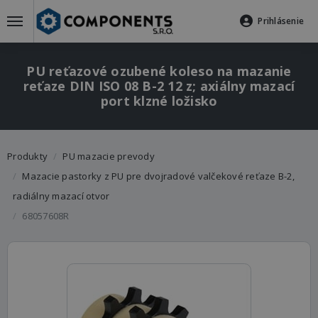
Prihlásenie
PU reťazové ozubené koleso na mazanie
reťaze DIN ISO 08 B-2 12 z; axiálny mazací
port klzné ložisko
Produkty
PU mazacie prevody
Mazacie pastorky z PU pre dvojradové valčekové reťaze B-2,
radiálny mazací otvor
68057608R