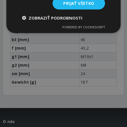
PRIJAŤ VŠETKO
b1 [mm]
5
Pt [mm]
15
ZOBRAZIŤ PODROBNOSTI
I1 [mm]
30
POWERED BY COOKIESCRIPT
l2 [mm]
20
b3 [mm]
40
f [mm]
43,2
g1 [mm]
M10x1
g2 [mm]
M8
sw [mm]
24
Gewicht [g]
187
O nás