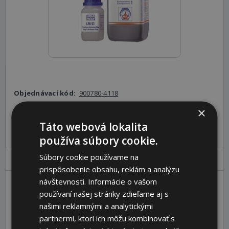
Objednávací kód:
900780-4118
×
Pre pridanie produktu do košíka sa prosím
prihláste
.
Táto webová lokalita
používa súbory cookie.
Súbory cookie používame na
Parametre
Popis
prispôsobenie obsahu, reklám a analýzu
návštevnosti. Informácie o vašom
používaní našej stránky zdieľame aj s
Packaging unit (pcs)
12
našimi reklamnými a analytickými
Package type
Flasche Kunststoff
partnermi, ktorí ich môžu kombinovať s
Package content
1 kg