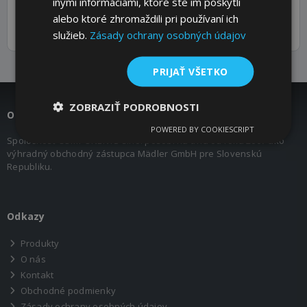
inými informáciami, ktoré ste im poskytli
alebo ktoré zhromaždili pri používaní ich
Weight (kg)
1,175
služieb.
Zásady ochrany osobných údajov
PRIJAŤ VŠETKO
ZOBRAZIŤ PODROBNOSTI
O nás
POWERED BY COOKIESCRIPT
Spoločnosť COMPONENTS s.r.o. pôsobí na trhu od roku 2007 ako
výhradný obchodný zástupca Mädler GmbH pre Slovenskú
Republiku.
Odkazy
Produkty
O nás
Kontakt
Obchodné podmienky
Zásady ochrany osobných údajov