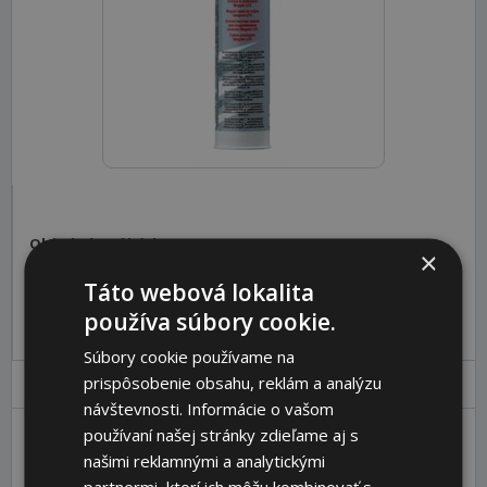
Objednávací kód:
900780-6357
×
Táto webová lokalita
Pre pridanie produktu do košíka sa prosím
prihláste
.
používa súbory cookie.
Súbory cookie používame na
prispôsobenie obsahu, reklám a analýzu
Parametre
Ceny
Popis
návštevnosti. Informácie o vašom
používaní našej stránky zdieľame aj s
našimi reklamnými a analytickými
Packaging unit (pcs)
1
partnermi, ktorí ich môžu kombinovať s