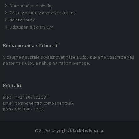
Obchodné podmienky
Zásady ochrany osobných údajov
Na stiahnutie
Odstúpenie od zmluvy
Kniha prianí a sťažností
V záujme neustále skvalitňovať naše služby budeme vďační za Váš
názor na služby a nákup na našom e-shope.
Kontakt
Mobil:
+421 907 702 581
Email:
components@components.sk
pon - pia: 8:00 - 17:00
©
2026 Copyright:
black-hole s.r.o.