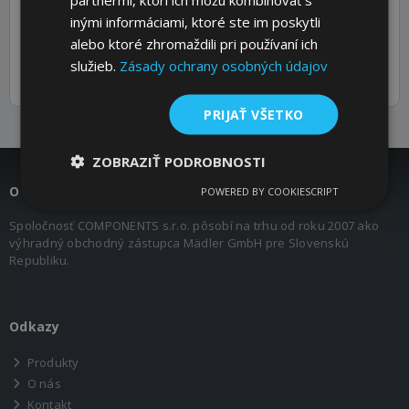
Package type
Fass Schwarzblech
inými informáciami, ktoré ste im poskytli
Package content
180kg
alebo ktoré zhromaždili pri používaní ich
Weight (kg)
199,500
služieb.
Zásady ochrany osobných údajov
PRIJAŤ VŠETKO
ZOBRAZIŤ PODROBNOSTI
O nás
POWERED BY COOKIESCRIPT
Spoločnosť COMPONENTS s.r.o. pôsobí na trhu od roku 2007 ako
výhradný obchodný zástupca Mädler GmbH pre Slovenskú
Republiku.
Odkazy
Produkty
O nás
Kontakt