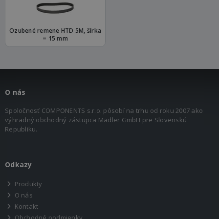
Ozubené remene HTD 5M, šírka
= 15 mm
O nás
Spoločnosť COMPONENTS s.r.o. pôsobí na trhu od roku 2007 ako
výhradný obchodný zástupca Mädler GmbH pre Slovenskú
Republiku.
Odkazy
Produkty
O nás
Kontakt
Obchodné podmienky