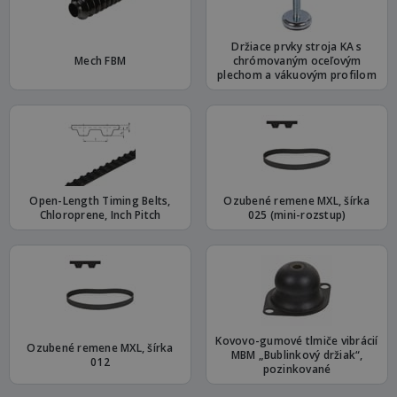
Držiace prvky stroja KA s
Mech FBM
chrómovaným oceľovým
plechom a vákuovým profilom
Open-Length Timing Belts,
Ozubené remene MXL, šírka
Chloroprene, Inch Pitch
025 (mini-rozstup)
Kovovo-gumové tlmiče vibrácií
Ozubené remene MXL, šírka
MBM „Bublinkový držiak“,
012
pozinkované