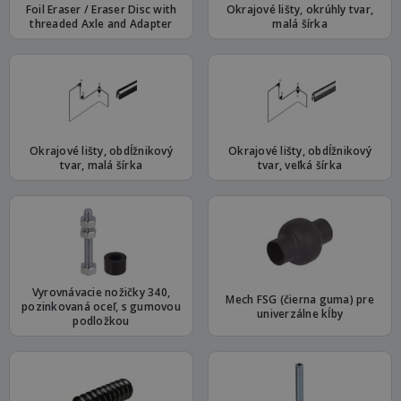
Foil Eraser / Eraser Disc with
Okrajové lišty, okrúhly tvar,
threaded Axle and Adapter
malá šírka
Okrajové lišty, obdĺžnikový
Okrajové lišty, obdĺžnikový
tvar, malá šírka
tvar, veľká šírka
Vyrovnávacie nožičky 340,
Mech FSG (čierna guma) pre
pozinkovaná oceľ, s gumovou
univerzálne kĺby
podložkou