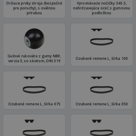
Držiace prvky stroja (bezpečné
Vyrovnávacie nožičky 340.5,
pre poruchy), s oválnou
nehrdzavejúca oceľ, s gumovou
prírubou
podložkou
Guľové rukoväte z gumy NBR,
Ozubené remene L, šírka 100
verzia E, so závitom, DIN 319
Ozubené remene L, šírka 075
Ozubené remene L, šírka 050