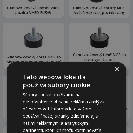
Gumovo-kovové upevňovacie
Gumovo-kovové dorazy MGK,
puzdrá MAED-FLEX®
kužeľovitý tvar, pozinkovaný
Gumovo-kovový tlmič MGS so
Gumovo-kovový doraz MGS so
závitovým čapom,
závitovým čapom, pozinkovaný
nehrdzavejúca oceľ
×
Táto webová lokalita
používa súbory cookie.
Súbory cookie používame na
prispôsobenie obsahu, reklám a analýzu
Vysokopevnostné oceľové
návštevnosti. Informácie o vašom
Ozubené remene HTD 3M, šírka
gumové puzdrá PHO-V,
= 15 mm
používaní našej stránky zdieľame aj s
vulkanizované prevedenie
našimi reklamnými a analytickými
partnermi, ktorí ich môžu kombinovať s