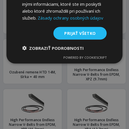
inými informáciami, ktoré ste im poskytli
alebo ktoré zhromaždili pri používaní ich
služieb.
Zásady ochrany osobných údajov
Ozubené remene HTD 14M,
Ozubené remene HTD 14M
šírka = 85 mm
Remene, šírka = 55 mm
PRIJAŤ VŠETKO
ZOBRAZIŤ PODROBNOSTI
POWERED BY COOKIESCRIPT
High Performance Endless
Ozubené remene HTD 14M,
Narrow V-Belts from EPDM,
šírka = 40 mm
XPZ (9.7mm)
High Performance Endless
High Performance Endless
Narrow V-Belts from EPDM,
Narrow V-Belts from EPDM,