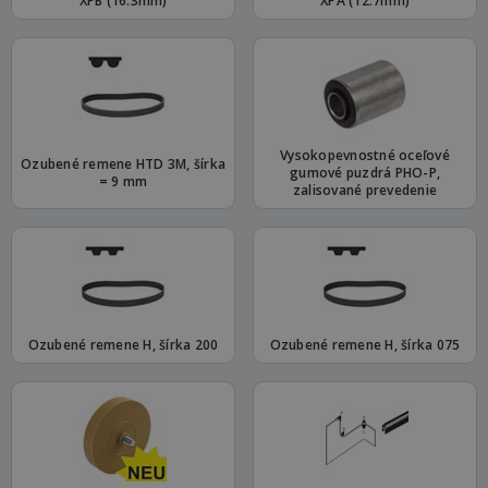
XPB (16.3mm)
XPA (12.7mm)
Vysokopevnostné oceľové
Ozubené remene HTD 3M, šírka
gumové puzdrá PHO-P,
= 9 mm
zalisované prevedenie
Ozubené remene H, šírka 200
Ozubené remene H, šírka 075