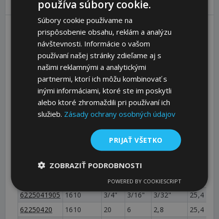
používa súbory cookie.
Súbory cookie používame na
prispôsobenie obsahu, reklám a analýzu
Clamping
Bore
Nut
návštevnosti. Informácie o vašom
Bush
B
Width
Nuttiefe
L
D
používaní našej stránky zdieľame aj s
SKU
Type
[mm]
[mm]
t2 [mm]
[mm]
[
našimi reklamnými a analytickými
62250412
1610
12
4
1,8
25,4
5
partnermi, ktorí ich môžu kombinovať s
inými informáciami, ktoré ste im poskytli
6225041270
1610
1/2"
1/8"
1/16"
25,4
5
alebo ktoré zhromaždili pri používaní ich
62250414
1610
14
5
2,3
25,4
5
služieb.
Zásady ochrany osobných údajov
62250415
1610
15
5
2,3
25,4
5
62250416
1610
16
5
2,3
25,4
5
PRIJAŤ VŠETKO
62250417
1610
17
5
2,3
25,4
5
ZOBRAZIŤ PODROBNOSTI
62250418
1610
18
6
2,8
25,4
5
62250419
1610
19
6
2,8
25,4
5
POWERED BY COOKIESCRIPT
6225041905
1610
3/4"
3/16"
3/32"
25,4
5
62250420
1610
20
6
2,8
25,4
5