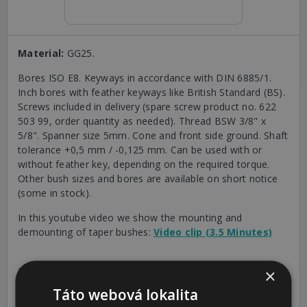
Material:
GG25.
Bores ISO E8. Keyways in accordance with DIN 6885/1.
Inch bores with feather keyways like British Standard (BS).
Screws included in delivery (spare screw product no. 622
503 99, order quantity as needed). Thread BSW 3/8" x
5/8". Spanner size 5mm. Cone and front side ground. Shaft
tolerance +0,5 mm / -0,125 mm. Can be used with or
without feather key, depending on the required torque.
Other bush sizes and bores are available on short notice
(some in stock).
In this youtube video we show the mounting and
demounting of taper bushes:
Video clip (3.5 Minutes)
Fastening torque: 20 Nm. Slip torque without keyway: bore
×
19 mm: 98 Nm; bore 24 mm: 135 Nm; bore 38 mm: 240
Táto webová lokalita
Nm; bore 42: 265 Nm.