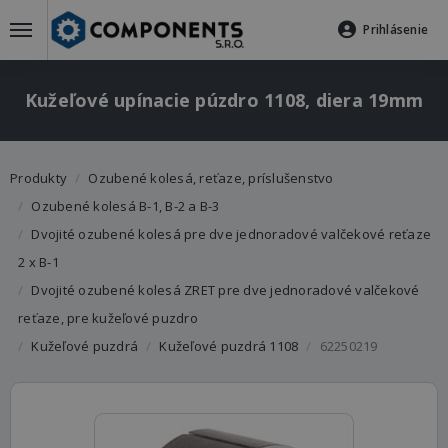
Prihlásenie
Kužeľové upínacie púzdro 1108, diera 19mm
Produkty
Ozubené kolesá, reťaze, príslušenstvo
Ozubené kolesá B-1, B-2 a B-3
Dvojité ozubené kolesá pre dve jednoradové valčekové reťaze
2 x B-1
Dvojité ozubené kolesá ZRET pre dve jednoradové valčekové
reťaze, pre kužeľové puzdro
Kužeľové puzdrá
Kužeľové puzdrá 1108
62250219