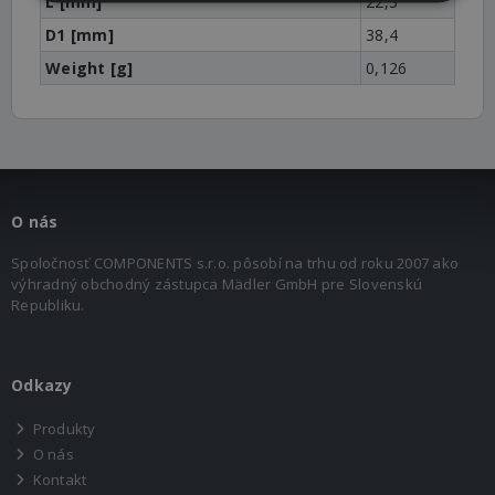
L [mm]
22,3
D1 [mm]
38,4
Weight [g]
0,126
O nás
Spoločnosť COMPONENTS s.r.o. pôsobí na trhu od roku 2007 ako
výhradný obchodný zástupca Mädler GmbH pre Slovenskú
Republiku.
Odkazy
Produkty
O nás
Kontakt