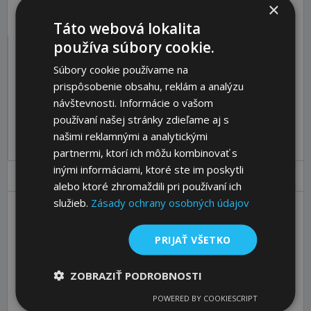
×
Táto webová lokalita
používa súbory cookie.
Súbory cookie používame na
Katalóg:
Zobraziť
prispôsobenie obsahu, reklám a analýzu
Objednávací kód:
62250219
návštevnosti. Informácie o vašom
používaní našej stránky zdieľame aj s
Pre pridanie produktu do košíka sa prosím
prihláste
.
našimi reklamnými a analytickými
partnermi, ktorí ich môžu kombinovať s
inými informáciami, ktoré ste im poskytli
Parametre
Ceny
Popis
alebo ktoré zhromaždili pri používaní ich
služieb.
Zásady ochrany osobných údajov
Clamping Bush Type
1108
PRIJAŤ VŠETKO
Bore B [mm]
19
Nut Width [mm]
6
ZOBRAZIŤ PODROBNOSTI
Nuttiefe t2 [mm]
2,8
POWERED BY COOKIESCRIPT